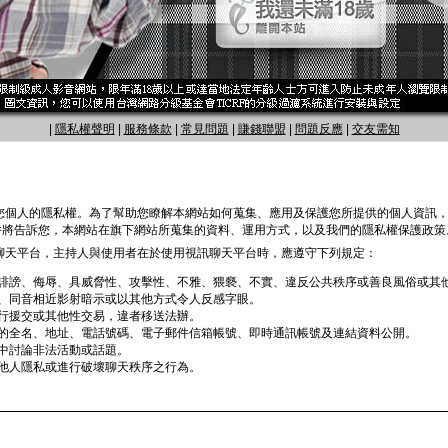
|
隱私權聲明
|
服務條款
|
常見問題
|
賺錢聯盟
|
問題反應
|
交友需知
您個人的隱私權。為了幫助您瞭解本網站如何蒐集、應用及保護您所提供的個人資訊
）。這份文件將告訴您，本網站在旗下網站所蒐集的資料、運用方式，以及我們的隱私權保護政策
聊天平台，主持人與使用者在於使用視訊聊天平台時，應遵守下列規定：
誹謗、侮辱、具威脅性、攻擊性、不雅、猥褻、不實、違反公共秩序或善良風俗或其
、同音相近影射暗示或以其他方式令人反感字眼。
行援交或其他性交易，違者移送法辦。
的全名、地址、電話號碼、電子郵件信箱帳號、即時通訊帳號及連結資料公開。
中討論非法活動或話題。
他人隱私或進行破壞聊天秩序之行為。